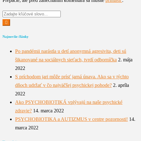
Prepáčte, ale pred zanechaním komentára sa musíte
prihlásiť
.
Najnovšie články
Po pandémii narástla u detí anonymná agresivita, deti sú
šikanované na sociálnych sieťach, tvrdí odborníčka
2. mája
2022
S príchodom jari môže prísť jarná únava. Ako sa v týchto
dňoch udržať v čo najväčšej psychickej pohode?
2. apríla
2022
Ako PSYCHOBIOTIKÁ vplývajú na naše psychické
zdravie?
14. marca 2022
PSYCHOBIOTIKA a AUTIZMUS v centre pozornosti!
14.
marca 2022