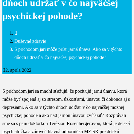
dňoch udržať v čo najväčšej
psychickej pohode?
Duševné zdravie
S príchodom jari môže prísť jarná únava. Ako sa v týchto
dňoch udržať v čo najväčšej psychickej pohode?
2. apríla 2022
S príchodom jari sa mnohí sťažujú, že pociťujú jarnú únavu, ktorá
môže byť spojená aj so stresom, úzkosťami, únavou či dokonca aj s
depresiami. Ako sa v týchto dňoch udržať v čo najväčšej možnej
psychickej pohode a ako nad jarnou únavou zvíťaziť? Rozprávali
sme sa s pani doktorkou Teréziou Rosenbergerovou, ktorá je detská
psychiatrička a zároveň hlavná odborníčka MZ SR pre detskú