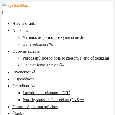
Hlavná stránka
Autizmus
Výnimočná pomoc pre výnimočné deti
Čo je autizmus?￼
Duševné zdravie
Prirodzený spôsob boja so stresom a jeho dôsledkami
Čo je duševné zdravie?￼
Psychobiotiká
O spoločnosti
Pre odborníka
Lactobacillus plantarum DR7
Poruchy autistického spektra (PAS)￼
Fórum – Spektrum príbehov
Články