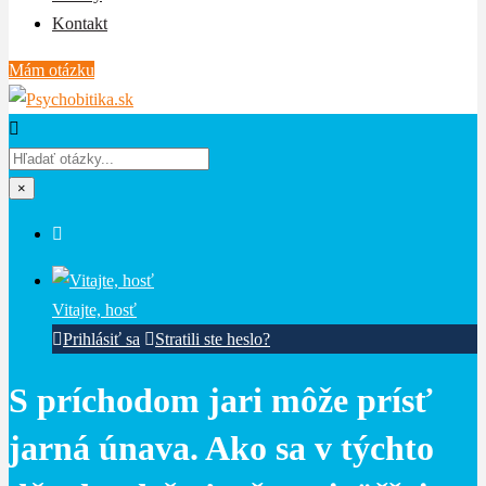
Kontakt
Mám otázku
×
Vitajte, hosť
Prihlásiť sa
Stratili ste heslo?
S príchodom jari môže prísť
jarná únava. Ako sa v týchto