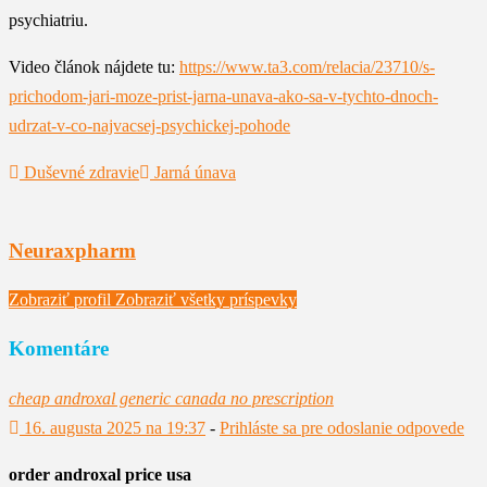
psychiatriu.
Video článok nájdete tu:
https://www.ta3.com/relacia/23710/s-
prichodom-jari-moze-prist-jarna-unava-ako-sa-v-tychto-dnoch-
udrzat-v-co-najvacsej-psychickej-pohode
Duševné zdravie
Jarná únava
Neuraxpharm
Zobraziť profil
Zobraziť všetky príspevky
Komentáre
cheap androxal generic canada no prescription
16. augusta 2025 na 19:37
-
Prihláste sa pre odoslanie odpovede
order androxal price usa