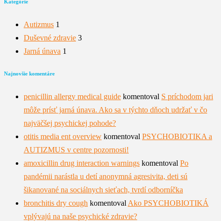
Kategórie
Autizmus
1
Duševné zdravie
3
Jarná únava
1
Najnovšie komentáre
penicillin allergy medical guide
komentoval
S príchodom jari
môže prísť jarná únava. Ako sa v týchto dňoch udržať v čo
najväčšej psychickej pohode?
otitis media ent overview
komentoval
PSYCHOBIOTIKA a
AUTIZMUS v centre pozornosti!
amoxicillin drug interaction warnings
komentoval
Po
pandémii narástla u detí anonymná agresivita, deti sú
šikanované na sociálnych sieťach, tvrdí odborníčka
bronchitis dry cough
komentoval
Ako PSYCHOBIOTIKÁ
vplývajú na naše psychické zdravie?