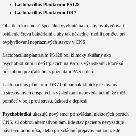
Lactobacillus Plantarum PS128
Lactobacillus Plantarum DR7
Oba tieto kmeme sú špeciálne vyvinuté na to, aby ovplyvňovali
osídlenie čreva baktériami a aby tak následne mohli pomôcť pri
ovplyvňovaní nepriaznivých stavov v CNS.
Lactobacillus plantarum PS128 bol klinicky skúšaný ako
psychobiotikum u detí trpiacich na PAS, s výsledkami, ktoré sú
prísľubom pre ďalší boj s príznakmi PAS u detí.
Lactobacillus plantarum DR7 bol naopak klinicky testovaný
u stresovaných dospelých s výsledkami napovedajúcimi, že môže
pomôcť v boji proti stresu, úzkosti a depresii.
Psychobiotiká
ukazujú nový smer pri zvládaní niektorých porúch
CNS, sú dobrou alternatívou tam, kde stav pacienta nevyžaduje
návštevu odborníka, alebo pri zvládaní prejavov autizmu, kde