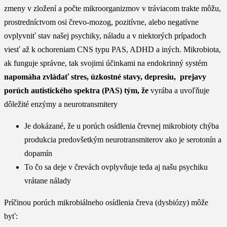
zmeny v zložení a počte mikroorganizmov v tráviacom trakte môžu,
prostredníctvom osi črevo-mozog, pozitívne, alebo negatívne
ovplyvniť stav našej psychiky, náladu a v niektorých prípadoch
viesť až k ochoreniam CNS typu PAS, ADHD a iných. Mikrobiota,
ak funguje správne, tak svojimi účinkami na endokrinný systém
napomáha zvládať stres, úzkostné stavy, depresiu, prejavy
porúch autistického spektra (PAS) tým, že
vyrába a uvoľňuje
dôležité enzýmy a neurotransmitery
Je dokázané, že u porúch osídlenia črevnej mikrobioty chýba
produkcia predovšetkým neurotransmiterov ako je serotonín a
dopamín
To čo sa deje v črevách ovplyvňuje teda aj našu psychiku
vrátane nálady
Príčinou porúch mikrobiálneho osídlenia čreva (dysbiózy) môže
byť: