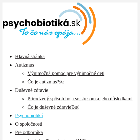
Hlavná stránka
Autizmus
Výnimočná pomoc pre výnimočné deti
Čo je autizmus?￼
Duševné zdravie
Prirodzený spôsob boja so stresom a jeho dôsledkami
Čo je duševné zdravie?￼
Psychobiotiká
O spoločnosti
Pre odborníka