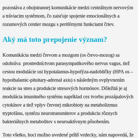
pozostáva z obojstrannej komunikácie medzi centrálnym nervovým
a tráviacim systémom, čo zaisťuje spojenie emocionálnych a
rozumových centier mozgu s periférnymi funkciami čriev.
Aký má toto prepojenie význam?
Komunikácia medzi črevom a mozgom (os črevo-mozog) sa
odohráva prostredníctvom parasympatikového nervus vagus, tiež
cestou modulácie osi hypotalamus-hypofýza-nadobličky (HPA os –
hypothalamic-pituitary-adrenal axis) s následným ovplyvnením
reakcie na stres a produkcie stresových hormónov. Dôležitá je aj
modulácia imunitného systému napríklad cez tvorbu prozápalových
cytokínov a tiež vplyv črevnej mikrobioty na metabolizmus
tryptofánu, syntézu neurotransmiterov a produkciu rôznych
bakteriálnych metabolitov s neuroaktívnym pôsobením.
Toto všetko, hoci možno uvedené príliš vedecky, nám napovedá, že