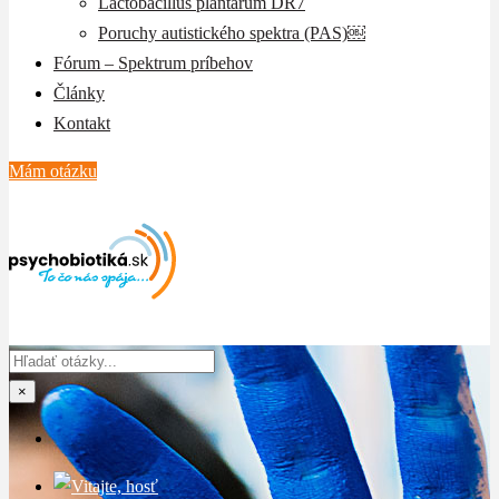
Lactobacillus plantarum DR7
Poruchy autistického spektra (PAS)￼
Fórum – Spektrum príbehov
Články
Kontakt
Mám otázku
×