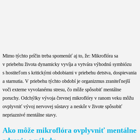
Mimo týchto príčin treba spomenúť aj to, že: Mikroflóra sa
v priebehu života dynamicky vyvíja a vytvára výhodnú symbiózu
s hostiteľom s kritickými obdobiami v priebehu detstva, dospievania
a starnutia. V priebehu týchto období je organizmus zraniteľnejší
voči externe vyvolanému stresu, čo môže spôsobiť mentálne
poruchy. Odchýlky vývoja črevnej mikroflóry v ranom veku môžu
ovplyvniť vývoj nervovej sústavy a neskôr v živote spôsobiť
nepriaznivé mentálne stavy.
Ako môže mikroflóra ovplyvniť mentálne