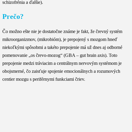
schizofrénia a ďalšie).
Prečo?
Čo možno ešte nie je dostatočne známe je fakt, že črevný systém
mikroorganizmov, (mikrobióm), je prepojený s mozgom hneď
niekoľkými spôsobmi a takéto prepojenie má už dnes aj odborné
pomenovanie „os črevo-mozog“ (GBA – gut brain axis). Toto
prepojenie medzi tráviacim a centrálnym nervovým systémom je
obojsmerné, čo zaisťuje spojenie emocionálnych a rozumových
centier mozgu s periférnymi funkciami čriev.