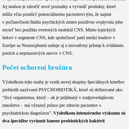
Jej snahou je zúročiť nové poznatky a vyvinúť produkty, ktoré
môžu včas pomôcť potenciálnemu pacientovi tým, že najmä
v počiatočnom štádiu psychických zmien pozitívne ovplyvnia jeho
myseľ bez použitia overených molekúl CNS. Mimo typických
liekov v segmente CNS, kde spoločnosť patrí medzi leadrov v
Európe sa Neuraxpharm usiluje aj o inovatívny prístup k zvládaniu
porúch a nepriaznivých stavov v CNS.
Počet ochorení brožúra
Výsledkom tejto snahy je vznik novej skupiny špeciálnych kmeňov
probiotík nazývanú PSYCHOBIOTIKÁ, ktoré sú definované ako
“živý organizmus, ktorý – ak je prijímaný v zodpovedajúcom
množstve - má výrazný prínos pre zdravie pacientov s
psychiatrickou diagnózou”.
Výsledkom intenzívneho výskumu sú
dva š
peciálne
vyvinuté kmene probiotických baktérií