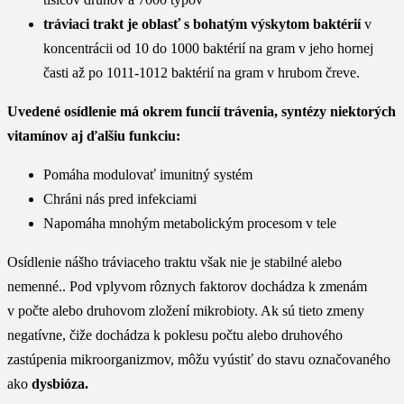
tráviaci trakt je oblasť s bohatým výskytom baktérií
v
koncentrácii od 10 do 1000 baktérií na gram v jeho hornej
časti až po 1011-1012 baktérií na gram v hrubom čreve.
Uvedené osídlenie má okrem funcií trávenia, syntézy niektorých
vitamínov aj ďalšiu funkciu:
Pomáha modulovať imunitný systém
Chráni nás pred infekciami
Napomáha mnohým metabolickým procesom v tele
Osídlenie nášho tráviaceho traktu však nie je stabilné alebo
nemenné.. Pod vplyvom rôznych faktorov dochádza k zmenám
v počte alebo druhovom zložení mikrobioty. Ak sú tieto zmeny
negatívne, čiže dochádza k poklesu počtu alebo druhového
zastúpenia mikroorganizmov, môžu vyústiť do stavu označovaného
ako
dysbióza.