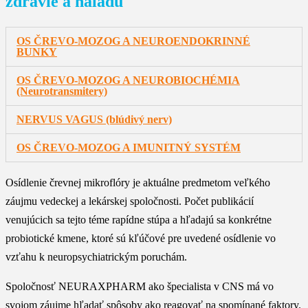
zdravie a náladu
OS ČREVO-MOZOG A NEUROENDOKRINNÉ
BUNKY
OS ČREVO-MOZOG A NEUROBIOCHÉMIA
(Neurotransmitery)
NERVUS VAGUS (blúdivý nerv)
OS ČREVO-MOZOG A IMUNITNÝ SYSTÉM
Osídlenie črevnej mikroflóry je aktuálne predmetom veľkého
záujmu vedeckej a lekárskej spoločnosti. Počet publikácií
venujúcich sa tejto téme rapídne stúpa a hľadajú sa konkrétne
probiotické kmene, ktoré sú kľúčové pre uvedené osídlenie vo
vzťahu k neuropsychiatrickým poruchám.
Spoločnosť NEURAXPHARM ako špecialista v CNS má vo
svojom záujme hľadať spôsoby ako reagovať na spomínané faktory.