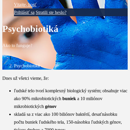
Vitajte, hosť
Prihlásiť sa
Stratili ste heslo?
Psychobiotiká
Ako to funguje?
Psychobiotiká
Dnes už všetci vieme, že:
ľudské telo tvorí komplexný biologický systém; obsahuje viac
ako 90% mikrobiotických
buniek
a 10 miliónov
mikrobiotických
génov
skladá sa z viac ako 100 biliónov baktérií, desaťnásobku
počtu buniek ľudského tela, 150-násobku ľudských génov,
tisícov druhov a 7000 typov