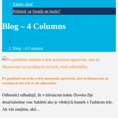
Vitajte, hosť
Prihlásiť sa
Stratili ste heslo?
Blog – 4 Columns
Blog – 4 Columns
Po pandémii narástla u detí anonymná agresivita, deti sú šikanované na
sociálnych sieťach, tvrdí odborníčka
Odborníci odhadujú, že v tráviacom trakte človeka žije
desaťnásobne viac baktérii ako je všetkých buniek v ľudskom tele.
Ak vás zaujíma, akú…