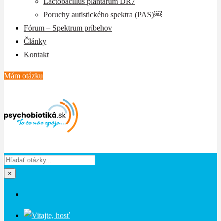
Lactobacillus plantarum DR7
Poruchy autistického spektra (PAS)￼
Fórum – Spektrum príbehov
Články
Kontakt
Mám otázku
×