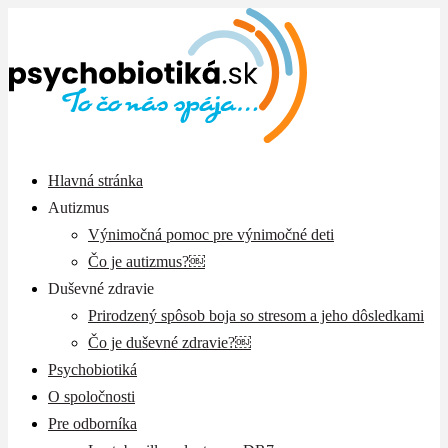
Hlavná stránka
Autizmus
Výnimočná pomoc pre výnimočné deti
Čo je autizmus?￼
Duševné zdravie
Prirodzený spôsob boja so stresom a jeho dôsledkami
Čo je duševné zdravie?￼
Psychobiotiká
O spoločnosti
Pre odborníka