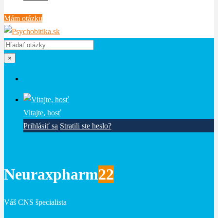
Mám otázku
×
Vitajte, hosť
Prihlásiť sa
Stratili ste heslo?
Neuraxpharm
22
Váš CNS špecialista