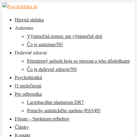
Hlavná stránka
Autizmus
Výnimočná pomoc pre výnimočné deti
Čo je autizmus?￼
Duševné zdravie
Prirodzený spôsob boja so stresom a jeho dôsledkami
Čo je duševné zdravie?￼
Psychobiotiká
O spoločnosti
Pre odborníka
Lactobacillus plantarum DR7
Poruchy autistického spektra (PAS)￼
Fórum – Spektrum príbehov
Články
Kontakt