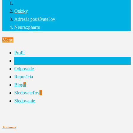
Otázky
Adresár používateľov
Neuraxpharm
Menu
Profil
Otázky
Odpovede
Reputácia
Blog
4
Sledovateľov
1
Sledovanie
Autizmus